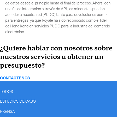
de datos desde el principio hasta el final del proceso. Ahora, con
una única integración a través de API, los minoristas pueden
acceder a nuestra red (PUDO) tanto para devoluciones como
para entregas, ya que Royale ha sido reconocido como el líder
de Hong Kong en servicios PUDO para la industria del comercio
electrónico.
¿Quiere hablar con nosotros sobre
nuestros servicios u obtener un
presupuesto?
CONTÁCTENOS
TODOS
ESTUDIOS DE CASO
PRENSA