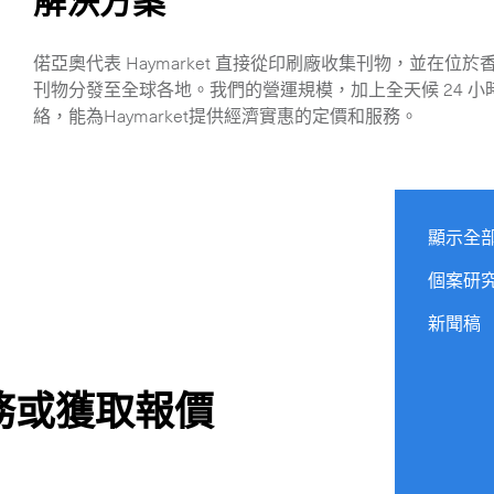
解決方案
特急送件服務概覽
-
包機
偌亞奧代表 Haymarket 直接從印刷廠收集刊物，並在
-
專車急送
刊物分發至全球各地。我們的營運規模，加上全天候 24 小
-
混合式運送服務
絡，能為Haymarket提供經濟實惠的定價和服務。
-
手提急件
-
特急空運
生命科學服務
顯示全
個案研
關
新聞稿
務或獲取報價