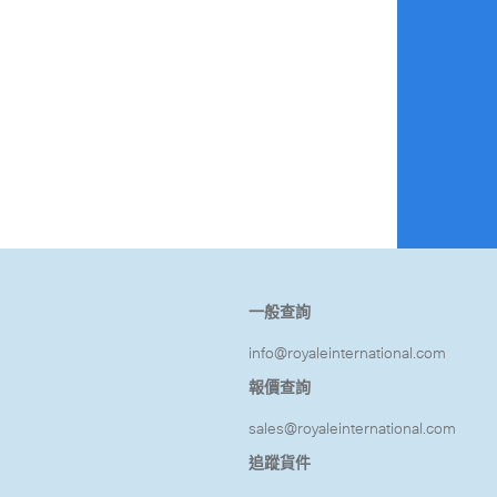
關
一般查詢
info@royaleinternational.com
報價查詢
sales@royaleinternational.com
追蹤貨件