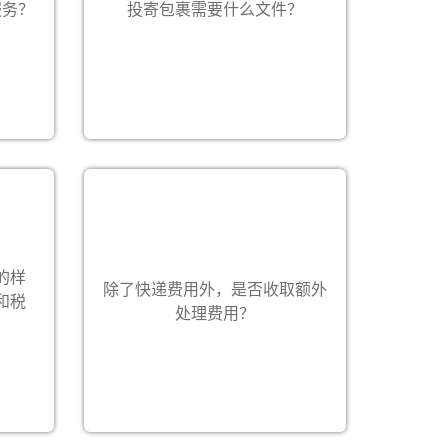
服务？
投寄包裹需要什么文件？
亚奥国
非商业货品需用形式发票。
Expand
详情请联络您所在地的偌亚奥国际客
户服务部。
有些国家可能会对特定物品征收关
税。 我们一般会在派送前通知收件
的样
值不准
人。若由寄件人支付关税，请在快递
除了快递费用外，是否收取额外
和税
请确保
运单的特别指示栏中注明“寄件人支付
处理费用？
所有费用”，所有费用会记入寄件人的
帐户。 此安排需收取税金及关税一成
作为手续费。