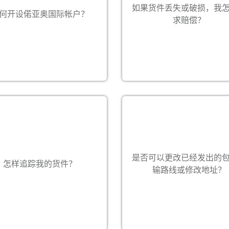
奥国际客户服务部。偌亚奥国
如果货件丢失或破损，我
请联系销售代表上门收取您的申
何开设偌亚奥国际帐户？
保留随时更改或修订标准运营
、营业执照复印件以及其他所需
求赔偿？
无需另行通知的权利。 偌亚奥
。收取资料后，我们会尽快为您
标准运营条款可从本网站下
开设账户。
您可登录我们的网页
可以。请注意，更改包裹运输
是否可以更改已经发出的
//staging.royaleinternational.c
（
怎样追踪我的货件？
能受到额外的限制，并须收取
线上追踪货件，或联络您当地
om
输路线或修改地址？
用。
的偌亚奥国际客户服务部。
们