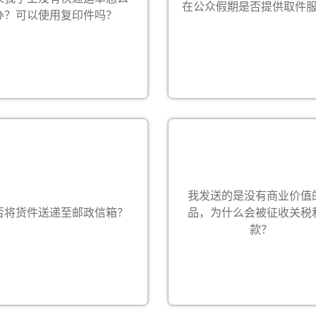
在公众假期是否提供取件
托运任何货件都需要提供快递运
办？可以使用复印件吗？
费。详情请联络您所在地的偌
件。 如有任何问题，请联系您当
生命科学服务
际户服务部。
的偌亚奥国际客户服务部获取帮
助。
关
我发送的是没有商业价值
供收件人的姓名和电话号码，以
如果海关认为您申报的货件价
否将货件送递至邮政信箱？
品，为什么会被征收关税
们在安排派送前联系收件人，否
确，将重新评税并收取关税。
则货件不能送递至邮政信箱。
准确申报您货件的价值。
款？
递