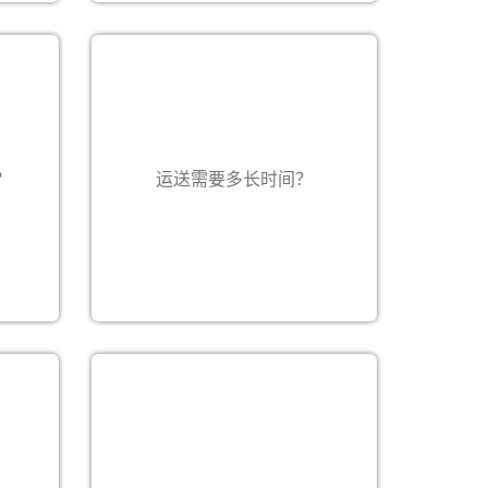
请从网站下载转运时间表或联系您当
票以确
？
运送需要多长时间？
地的偌亚奥国际客户服务部了解详细
信息。
Collapse
所有非文件货件均需要发票，而各个
国家会因不同货品而需要不同的进口
文件。
取件服
具有商业价值的商业货品需用商业
服务
发票。