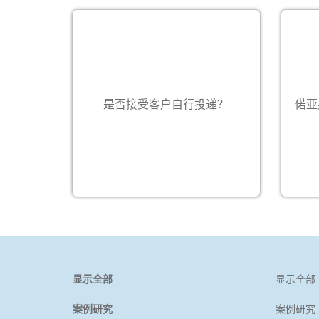
是的
包装
是的，我们接受。客户可将货件交到
我们的仓库。 请联络您所在地的偌亚
是否接受客户自行投递？
偌亚
https:
奥国际客户服务部，以了解更多信
息。
显示全部
显示全部
案例研究
案例研究