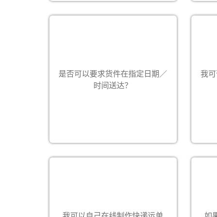
可以
运
是否可以要求货件在指定日期／
我可
可以安排在特定日期/时间送达，但须
制。
收取附加费用。
时间送达？
务部
注意
后
我们的服务
国际快递
航空货运
邮件 / 仓配
您可
客户
可以。请从偌亚奥国际网站首页的
一般
我可以自己在线制作快递运单
如
“MyRIG 登录”中登录您的 RIG 账号，