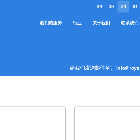
EN
ZH
CN
ES
我们的服务
行业
关于我们
联系我们
给我们发送邮件至：
info@roya
联系当地的偌亚奥国际销售代表
有关索赔程序，请联系您当地
取账户申请表。 填妥账户申请表