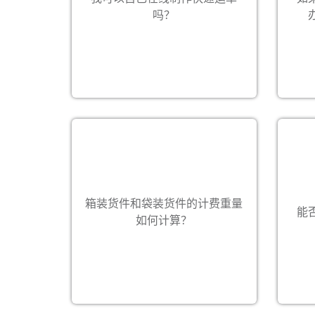
因为
并按照说明进行操作。 如需更多相关
吗？
单原
信息和帮助，请与我们联系。
地
计算运费时，将货件的实际重量与体
积重量相比，取其中数值较大者当做
请提
箱装货件和袋装货件的计费重量
计费重量。 箱装货件和袋装货件都适
能
便我
用于此计算方法。 注：使用偌亚奥国
如何计算？
际防水袋的货件以实际重量计算运
订阅信息速
费，限一票一件。