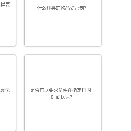
际集团
地的偌亚奥国际客户服务部，或参阅
怎样要
什么种类的物品受管制？
条款而
我们的公司网页
国际的
https://staging.royaleinternational.co
(
载。
)。
m
路线可
包裹运
是否可以要求货件在指定日期／
可以安排在特定日期/时间送达，但须
额外费
收取附加费用。
时间送达？