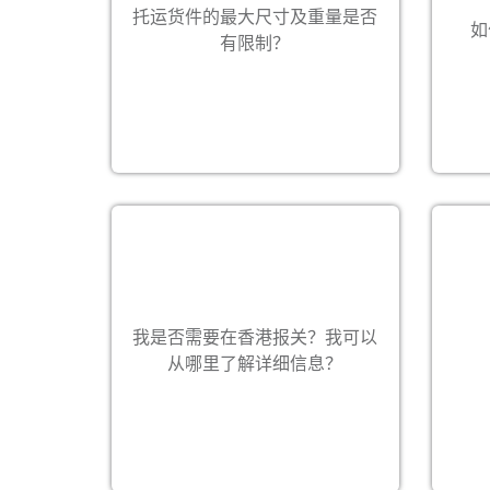
的单边最大尺寸在 100 厘米以下，单
托运货件的最大尺寸及重量是否
后，
如
件重量则不超过 30 公斤。若您有更大
有限制？
请表
或更重的货件，请联络您所在地偌亚
资料
奥国际客户服务部，让我们为您做特
殊安排。
需要。一般情况下，须在货件进 / 出
我是否需要在香港报关？我可以
口香港后的 14 日内进行进 / 出口申
https:
报。如需获取航班详情，请联系您当
从哪里了解详细信息？
）在
地的偌亚奥国际客户服务部。
联系我