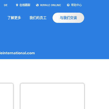
DE
在线跟踪
ROYALE ONLINE
帮助中心
了解更多
我们的员工
与我们交谈
leinternational.com
的偌亚
有关受管制物品的详情，请您联络当