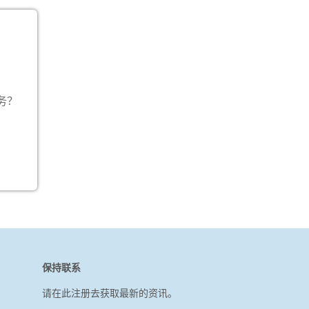
递及物
国际空
情请查
务？
nal.co
(
保持联系
请在此注册去获取最新的资讯。