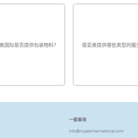
关
，我们免费提供包装物料。 有关
我们提供定制的一站式综合快
物料的种类和样式，请从公司网
流解决方案，包括国际快递、
站
运、仓储和特急时限服务。详
奥国际是否提供包装物料？
偌亚奥提供哪些类型的服
//staging.royaleinternational.c
（
阅我们的网站
…
om
https://staging.royaleinternatio
) 。
m
READ MORE
一般查询
info@royaleinternational.com