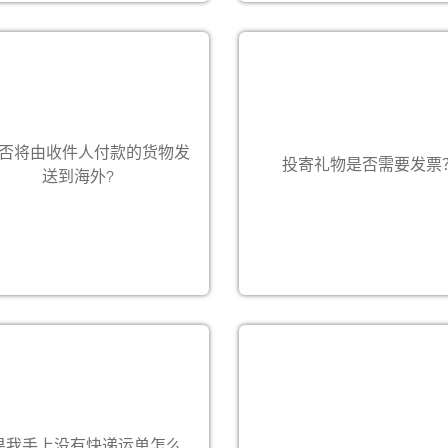
，我们可以安排海外货到付款／
费到付，但部分国家可能会有限
否将由收件人付款的货物发
请向您当地的偌亚奥国际客户服
需要，所有非文件货件均需发
投寄礼物是否需要发票
查询提供这种服务的国家。（请
送到海外?
保及加快清关程序。
，如收件人未能付款，货件送达
的所有费用将向寄件人收取。）
特急时限服务
特急时限服务概览
-
包机
-
专车急送
-
混合运输
在快递运单用完前，向您当地的
-
手提急件
服务部索取新的快递运单。运送
-
加急空运
提供，在公众假期提供的特殊
需要 2-3 天。不能使用复印件，
果我手上没有快递运单怎么
务可预先安排，但可能会收取